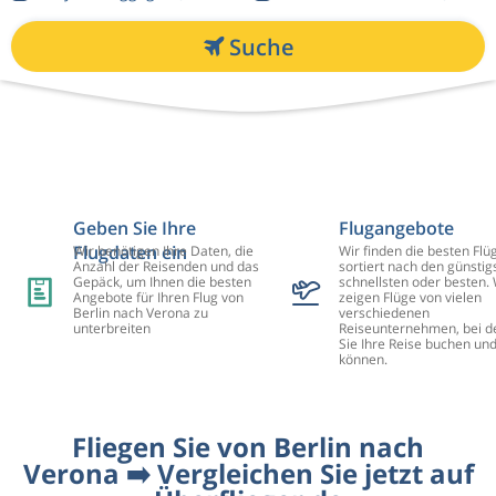
Suche
Geben Sie Ihre
Flugangebote
Flugdaten ein
Wir benötigen Ihre Daten, die
Wir finden die besten Flü
Anzahl der Reisenden und das
sortiert nach den günstig
Gepäck, um Ihnen die besten
schnellsten oder besten. 
Angebote für Ihren Flug von
zeigen Flüge von vielen
Berlin nach Verona zu
verschiedenen
unterbreiten
Reiseunternehmen, bei d
Sie Ihre Reise buchen un
können.
Fliegen Sie von Berlin nach
Verona ➡️ Vergleichen Sie jetzt auf