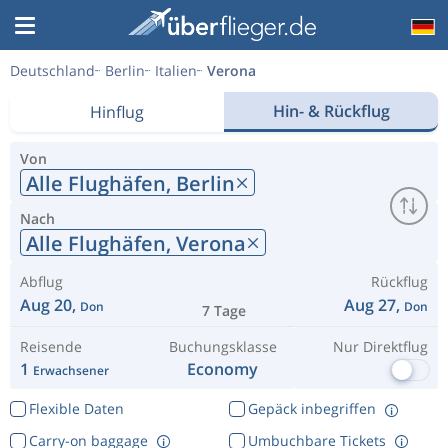
Deutschland
Berlin
Italien
Verona
Hin- & Rückflug
Hinflug
Von
Alle Flughäfen,
Berlin
Nach
Alle Flughäfen,
Verona
Abflug
Rückflug
Aug 20,
Aug 27,
Don
Don
7 Tage
Reisende
Buchungsklasse
Nur Direktflug
1
Economy
Erwachsener
Flexible Daten
Gepäck inbegriffen
Carry-on baggage
Umbuchbare Tickets