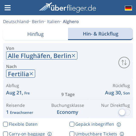
Deutschland
Berlin
Italien
Alghero
Hin- & Rückflug
Hinflug
Von
Alle Flughäfen,
Berlin
Nach
Fertilia
Abflug
Rückflug
Aug 21,
Aug 30,
Fre
Son
9 Tage
Reisende
Buchungsklasse
Nur Direktflug
1
Economy
Erwachsener
Flexible Daten
Gepäck inbegriffen
Carry-on baggage
Umbuchbare Tickets