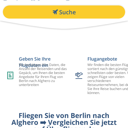
Suche
Geben Sie Ihre
Flugangebote
Flugdaten ein
Wir benötigen Ihre Daten, die
Wir finden die besten Flü
Anzahl der Reisenden und das
sortiert nach den günstig
Gepäck, um Ihnen die besten
schnellsten oder besten. 
Angebote für Ihren Flug von
zeigen Flüge von vielen
Berlin nach Alghero zu
verschiedenen
unterbreiten
Reiseunternehmen, bei d
Sie Ihre Reise buchen un
können.
Fliegen Sie von Berlin nach
Alghero ➡️ Vergleichen Sie jetzt