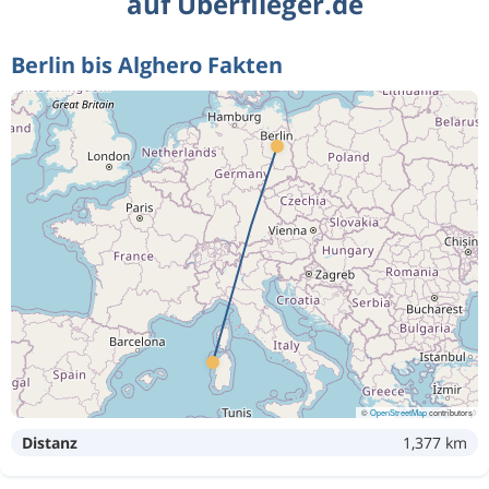
auf Überflieger.de
Berlin bis Alghero Fakten
©
OpenStreetMap
contributors
Distanz
1,377 km