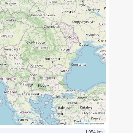
©
OpenStreetMap
contributors
1,054 km