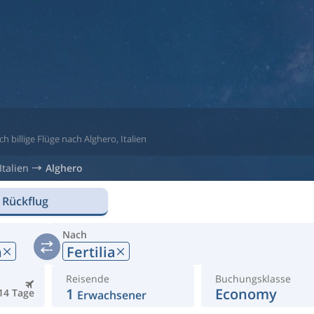
h billige Flüge nach Alghero, Italien
Italien
Alghero
 Rückflug
Nach
n
Fertilia
Reisende
Buchungsklasse
1
Economy
14 Tage
Erwachsener