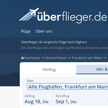
Flüge
Über uns
Überflieger.de vergleicht Flüge nach Alghero
Mit Überflieger.de's einmaliger Suchfunktion findest du einfac
Startseite
Deutschland
Frankfurt am Main
Hin- &
Hinflug
Von
Alle Flughäfen,
Frankfurt am Mai
Abflug
Rückflug
Aug 18,
Sep 1,
Die
Die