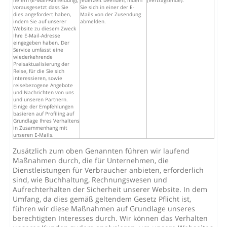
liefern (E-Mail-Anmeldung),
jederzeit beenden, indem
(Vertragsende).
vorausgesetzt dass Sie
Sie sich in einer der E-
dies angefordert haben,
Mails von der Zusendung
indem Sie auf unserer
abmelden.
Website zu diesem Zweck
Ihre E-Mail-Adresse
eingegeben haben. Der
Service umfasst eine
wiederkehrende
Preisaktualisierung der
Reise, für die Sie sich
interessieren, sowie
reisebezogene Angebote
und Nachrichten von uns
und unseren Partnern.
Einige der Empfehlungen
basieren auf Profiling auf
Grundlage Ihres Verhaltens
in Zusammenhang mit
unseren E-Mails.
Zusätzlich zum oben Genannten führen wir laufend
Maßnahmen durch, die für Unternehmen, die
Dienstleistungen für Verbraucher anbieten, erforderlich
sind, wie Buchhaltung, Rechnungswesen und
Aufrechterhalten der Sicherheit unserer Website. In dem
Umfang, da dies gemäß geltendem Gesetz Pflicht ist,
führen wir diese Maßnahmen auf Grundlage unseres
berechtigten Interesses durch. Wir können das Verhalten