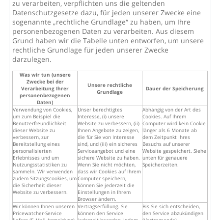
zu verarbeiten, verpflichten uns die geltenden
Datenschutzgesetze dazu, für jeden unserer Zwecke eine
sogenannte „rechtliche Grundlage“ zu haben, um Ihre
personenbezogenen Daten zu verarbeiten. Aus diesem
Grund haben wir die Tabelle unten entworfen, um unsere
rechtliche Grundlage für jeden unserer Zwecke
darzulegen.
Was wir tun (unsere
Zwecke bei der
Unsere rechtliche
Verarbeitung Ihrer
Dauer der Speicherung
Grundlage
personenbezogenen
Daten)
Verwendung von Cookies,
Unser berechtigtes
Abhängig von der Art des
um zum Beispiel die
Interesse, (i) unsere
Cookies. Auf Ihrem
Benutzerfreundlichkeit
Website zu verbessern, (ii)
Computer wird kein Cookie
dieser Website zu
Ihnen Angebote zu zeigen,
länger als 6 Monate ab
verbessern, zur
die für Sie von Interesse
dem Zeitpunkt Ihres
Bereitstellung eines
sind, und (iii) ein sicheres
Besuchs auf unserer
personalisierten
Serviceangebot und eine
Website gespeichert. Siehe
Erlebnisses und um
sichere Website zu haben.
unten für genauere
Nutzungsstatistiken zu
Wenn Sie nicht möchten,
Speicherzeiten.
sammeln. Wir verwenden
dass wir Cookies auf Ihrem
zudem Sitzungscookies, um
Computer speichern,
die Sicherheit dieser
können Sie jederzeit die
Website zu verbessern.
Einstellungen in Ihrem
Browser ändern.
Wir können Ihnen unseren
Vertragserfüllung. Sie
Bis Sie sich entscheiden,
Pricewatcher-Service
können den Service
den Service abzukündigen