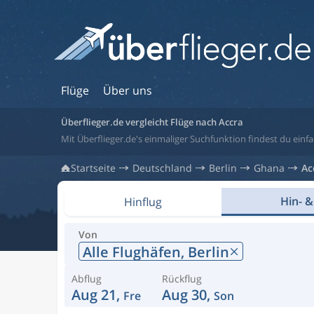
Flüge
Über uns
Überflieger.de vergleicht Flüge nach Accra
Mit Überflieger.de's einmaliger Suchfunktion findest du einfa
Startseite
Deutschland
Berlin
Ghana
Ac
Hin- &
Hinflug
Von
Alle Flughäfen,
Berlin
Abflug
Rückflug
Aug 21,
Aug 30,
Fre
Son