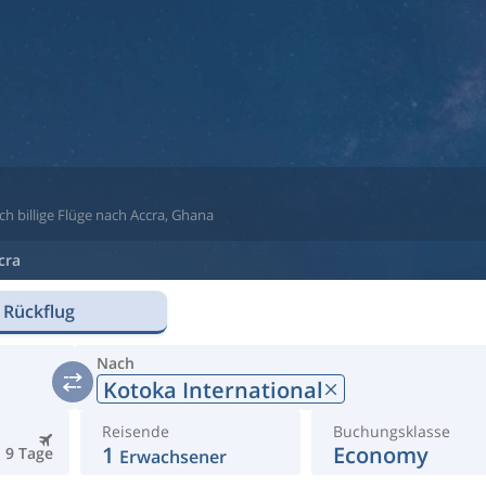
ch billige Flüge nach Accra, Ghana
cra
 Rückflug
Nach
Kotoka International
Reisende
Buchungsklasse
1
Economy
9 Tage
Erwachsener