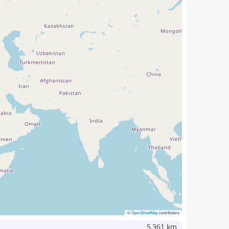
©
OpenStreetMap
contributors
5,361 km