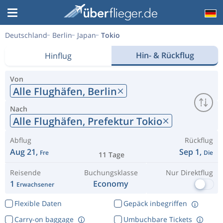
Deutschland
Berlin
Japan
Tokio
Hin- & Rückflug
Hinflug
Von
Alle Flughäfen,
Berlin
Nach
Alle Flughäfen,
Prefektur Tokio
Abflug
Rückflug
Aug 21,
Sep 1,
Fre
Die
11 Tage
Reisende
Buchungsklasse
Nur Direktflug
1
Economy
Erwachsener
Flexible Daten
Gepäck inbegriffen
Carry-on baggage
Umbuchbare Tickets