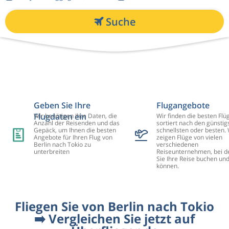
Suche
Geben Sie Ihre
Flugangebote
Flugdaten ein
Wir benötigen Ihre Daten, die
Wir finden die besten Flü
Anzahl der Reisenden und das
sortiert nach den günstig
Gepäck, um Ihnen die besten
schnellsten oder besten. 
Angebote für Ihren Flug von
zeigen Flüge von vielen
Berlin nach Tokio zu
verschiedenen
unterbreiten
Reiseunternehmen, bei d
Sie Ihre Reise buchen un
können.
Fliegen Sie von Berlin nach Tokio
➡️ Vergleichen Sie jetzt auf