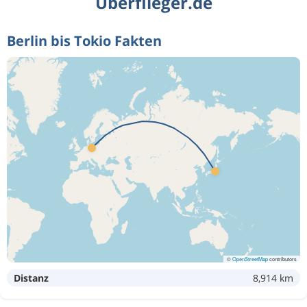
Überflieger.de
Berlin bis Tokio Fakten
©
OpenStreetMap
contributors
Distanz
8,914 km