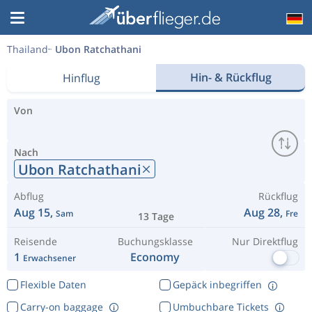
Thailand
Ubon Ratchathani
Hin- & Rückflug
Hinflug
Von
Nach
Ubon Ratchathani
Abflug
Rückflug
Aug 15,
Aug 28,
Sam
Fre
13 Tage
Reisende
Buchungsklasse
Nur Direktflug
1
Economy
Erwachsener
Flexible Daten
Gepäck inbegriffen
Carry-on baggage
Umbuchbare Tickets