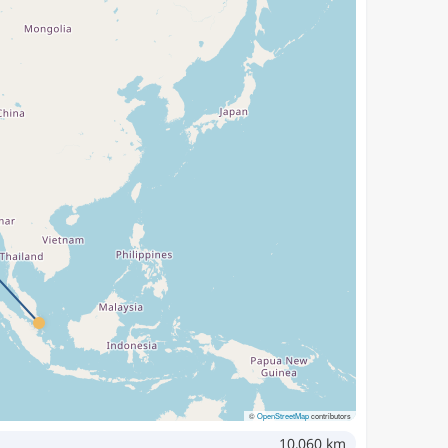
©
OpenStreetMap
contributors
10,060 km