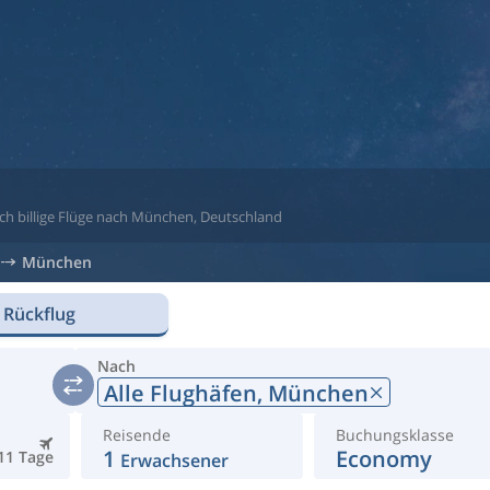
ach billige Flüge nach München, Deutschland
München
 Rückflug
Nach
Alle Flughäfen,
München
Reisende
Buchungsklasse
1
Economy
11 Tage
Erwachsener