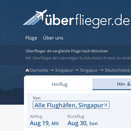
Flüge
Über uns
Überflieger.de vergleicht Flüge nach München
Mit Überflieger.de's einmaliger Suchfunktion findest du einf
Startseite
Singapur
Singapur
Deutschland
Hin- &
Hinflug
Von
Alle Flughäfen,
Singapur
Abflug
Rückflug
Aug 19,
Aug 30,
Mit
Son