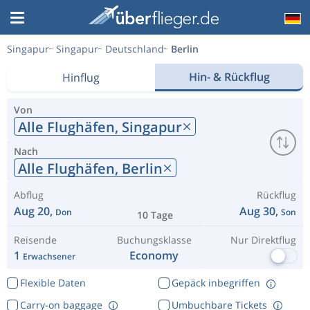
Singapur
Singapur
Deutschland
Berlin
Hin- & Rückflug
Hinflug
Von
Alle Flughäfen,
Singapur
Nach
Alle Flughäfen,
Berlin
Abflug
Rückflug
Aug 20,
Aug 30,
Don
Son
10 Tage
Reisende
Buchungsklasse
Nur Direktflug
1
Economy
Erwachsener
Flexible Daten
Gepäck inbegriffen
Carry-on baggage
Umbuchbare Tickets