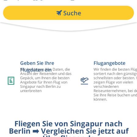
Suche
Geben Sie Ihre
Flugangebote
Flugdaten ein
Wir benötigen Ihre Daten, die
Wir finden die besten Flü
Anzahl der Reisenden und das
sortiert nach den günstig
Gepäck, um Ihnen die besten
schnellsten oder besten. 
Angebote für Ihren Flug von
zeigen Flüge von vielen
Singapur nach Berlin zu
verschiedenen
unterbreiten
Reiseunternehmen, bei d
Sie Ihre Reise buchen un
können.
Fliegen Sie von Singapur nach
Berlin ➡️ Vergleichen Sie jetzt auf