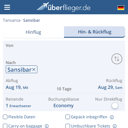
Tansania
Sansibar
Hin- & Rückflug
Hinflug
Von
Nach
Sansibar
Abflug
Rückflug
Aug 19,
Aug 29,
Mit
Sam
10 Tage
Reisende
Buchungsklasse
Nur Direktflug
1
Economy
Erwachsener
Flexible Daten
Gepäck inbegriffen
Carry-on baggage
Umbuchbare Tickets