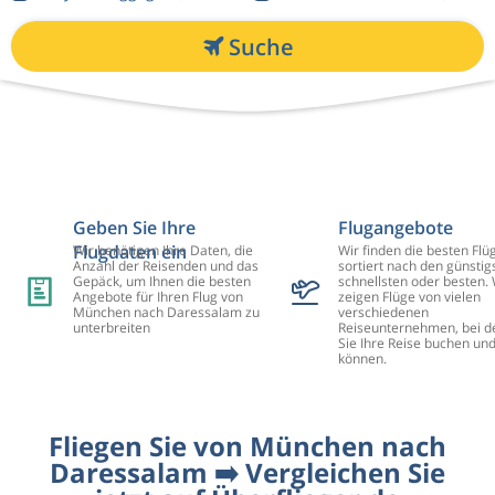
Suche
Geben Sie Ihre
Flugangebote
Flugdaten ein
Wir benötigen Ihre Daten, die
Wir finden die besten Flü
Anzahl der Reisenden und das
sortiert nach den günstig
Gepäck, um Ihnen die besten
schnellsten oder besten. 
Angebote für Ihren Flug von
zeigen Flüge von vielen
München nach Daressalam zu
verschiedenen
unterbreiten
Reiseunternehmen, bei d
Sie Ihre Reise buchen un
können.
Fliegen Sie von München nach
Daressalam ➡️ Vergleichen Sie