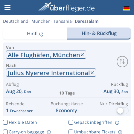
Deutschland
München
Tansania
Daressalam
Hin- & Rückflug
Hinflug
Von
Alle Flughäfen,
München
Nach
Julius Nyerere International
Abflug
Rückflug
Aug 20,
Aug 30,
Don
Son
10 Tage
Reisende
Buchungsklasse
Nur Direktflug
1
Economy
Erwachsener
Flexible Daten
Gepäck inbegriffen
Carry-on baggage
Umbuchbare Tickets