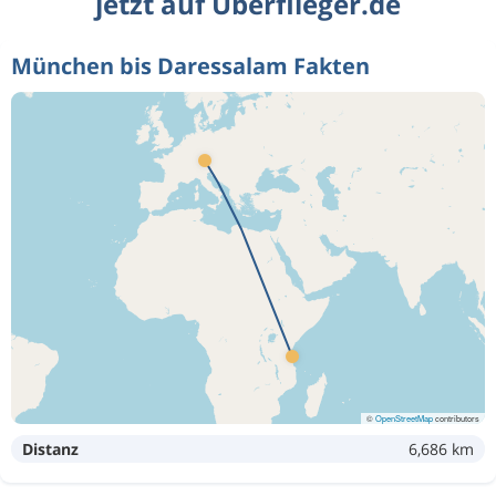
jetzt auf Überflieger.de
München bis Daressalam Fakten
©
OpenStreetMap
contributors
Distanz
6,686 km