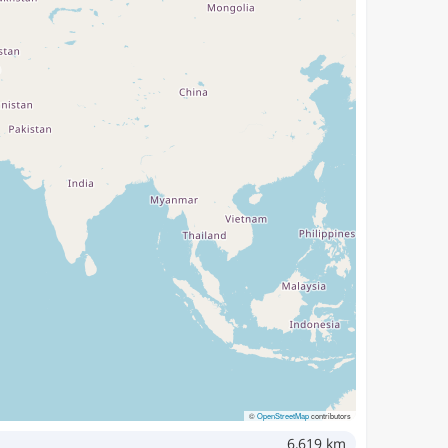
©
OpenStreetMap
contributors
6,619 km