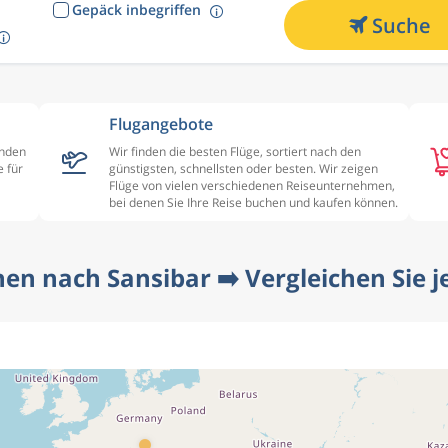
Gepäck inbegriffen
Suche
Flugangebote
enden
Wir finden die besten Flüge, sortiert nach den
 für
günstigsten, schnellsten oder besten. Wir zeigen
Flüge von vielen verschiedenen Reiseunternehmen,
bei denen Sie Ihre Reise buchen und kaufen können.
en nach Sansibar ➡️ Vergleichen Sie je