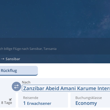
ch billige Flüge nach Sansibar, Tansania
Sansibar
 Rückflug
Nach
Zanzibar Abeid Amani Karume Inter
Reisende
Buchungsklasse
1
Economy
8 Tage
Erwachsener