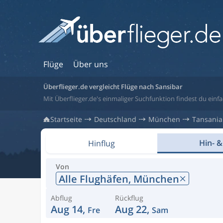
Flüge
Über uns
Überflieger.de vergleicht Flüge nach Sansibar
Mit Überflieger.de's einmaliger Suchfunktion findest du einfa
Startseite
Deutschland
München
Tansania
Hin- &
Hinflug
Von
Alle Flughäfen,
München
Abflug
Rückflug
Aug 14,
Aug 22,
Fre
Sam