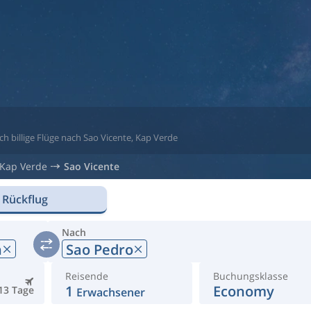
ch billige Flüge nach Sao Vicente, Kap Verde
Kap Verde
Sao Vicente
 Rückflug
Nach
n
Sao Pedro
Reisende
Buchungsklasse
1
Economy
13 Tage
Erwachsener