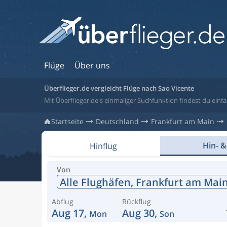
Flüge
Über uns
Überflieger.de vergleicht Flüge nach Sao Vicente
Mit Überflieger.de's einmaliger Suchfunktion findest du einfa
Startseite
Deutschland
Frankfurt am Main
Hin- &
Hinflug
Von
Alle Flughäfen,
Frankfurt am Mai
Abflug
Rückflug
Aug 17,
Aug 30,
Mon
Son