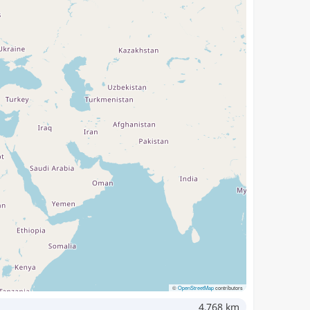
©
OpenStreetMap
contributors
4,768 km