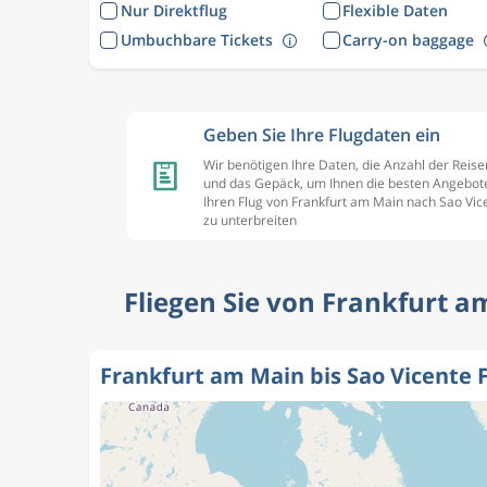
Nur Direktflug
Flexible Daten
Umbuchbare Tickets
Carry-on baggage
Geben Sie Ihre Flugdaten ein
Wir benötigen Ihre Daten, die Anzahl der Reis
und das Gepäck, um Ihnen die besten Angebote
Ihren Flug von Frankfurt am Main nach Sao Vic
zu unterbreiten
Fliegen Sie von Frankfurt am
Frankfurt am Main bis Sao Vicente 