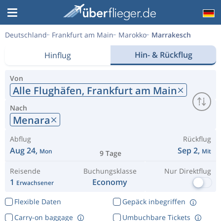
Deutschland
Frankfurt am Main
Marokko
Marrakesch
Hin- & Rückflug
Hinflug
Von
Alle Flughäfen,
Frankfurt am Main
Nach
Menara
Abflug
Rückflug
Aug 24,
Sep 2,
Mon
Mit
9 Tage
Reisende
Buchungsklasse
Nur Direktflug
1
Economy
Erwachsener
Flexible Daten
Gepäck inbegriffen
Carry-on baggage
Umbuchbare Tickets