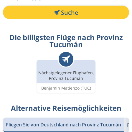
Suche
Die billigsten Flüge nach Provinz
Tucumán
Nächstgelegener Flughafen,
Provinz Tucumán
Benjamin Matienzo
(TUC)
Alternative Reisemöglichkeiten
Fliegen Sie von Deutschland nach Provinz Tucumán
Fl