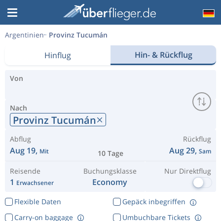
Argentinien
Provinz Tucumán
Hin- & Rückflug
Hinflug
Von
Nach
Provinz Tucumán
Abflug
Rückflug
Aug 19,
Aug 29,
Mit
Sam
10 Tage
Reisende
Buchungsklasse
Nur Direktflug
1
Economy
Erwachsener
Flexible Daten
Gepäck inbegriffen
Carry-on baggage
Umbuchbare Tickets