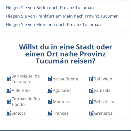
Fliegen Sie von Berlin nach Provinz Tucumán
Fliegen Sie von Frankfurt am Main nach Provinz Tucumán
Fliegen Sie von München nach Provinz Tucumán
Willst du in eine Stadt oder
einen Ort nahe Provinz
Tucumán reisen?
San Miguel de
Yerba Buena
Tafí Viejo
Tucumán
Alderetes
Aguilares
Famaillá
Termas de Río
Monteros
Bella Vista
Hondo
Simoca
Trancas
Graneros