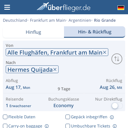
Deutschland
Frankfurt am Main
Argentinien
Rio Grande
Hin- & Rückflug
Hinflug
Von
Alle Flughäfen,
Frankfurt am Main
Nach
Hermes Quijada
Abflug
Rückflug
Aug 17,
Aug 26,
Mon
Mit
9 Tage
Reisende
Buchungsklasse
Nur Direktflug
1
Economy
Erwachsener
Flexible Daten
Gepäck inbegriffen
Carry-on baggage
Umbuchbare Tickets