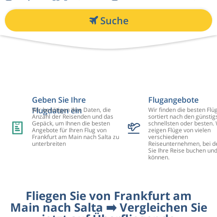
Suche
Geben Sie Ihre
Flugangebote
Flugdaten ein
Wir benötigen Ihre Daten, die
Wir finden die besten Flü
Anzahl der Reisenden und das
sortiert nach den günstig
Gepäck, um Ihnen die besten
schnellsten oder besten. 
Angebote für Ihren Flug von
zeigen Flüge von vielen
Frankfurt am Main nach Salta zu
verschiedenen
unterbreiten
Reiseunternehmen, bei d
Sie Ihre Reise buchen un
können.
Fliegen Sie von Frankfurt am
Main nach Salta ➡️ Vergleichen Sie