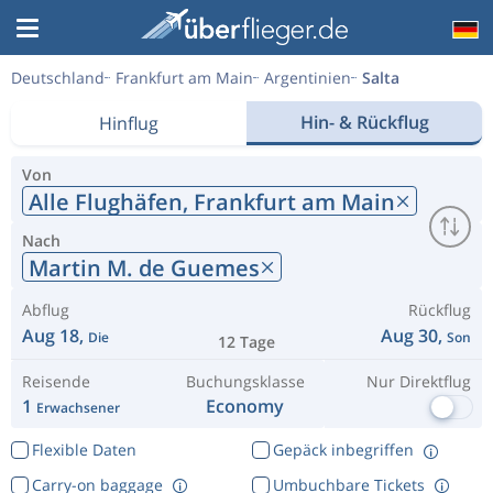
Deutschland
Frankfurt am Main
Argentinien
Salta
Hin- & Rückflug
Hinflug
Von
Alle Flughäfen,
Frankfurt am Main
Nach
Martin M. de Guemes
Abflug
Rückflug
Aug 18,
Aug 30,
Die
Son
12 Tage
Reisende
Buchungsklasse
Nur Direktflug
1
Economy
Erwachsener
Flexible Daten
Gepäck inbegriffen
Carry-on baggage
Umbuchbare Tickets