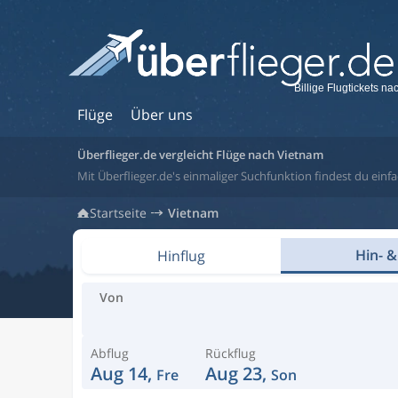
Billige Flugtickets n
Flüge
Über uns
Überflieger.de vergleicht Flüge nach Vietnam
Mit Überflieger.de's einmaliger Suchfunktion findest du einfa
Startseite
Vietnam
Hin- &
Hinflug
Von
Abflug
Rückflug
Aug 14,
Aug 23,
Fre
Son