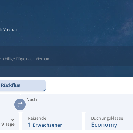
ach Vietnam
ch billige Flüge nach Vietnam
 Rückflug
Nach
Reisende
Buchungsklasse
1
Economy
9 Tage
Erwachsener