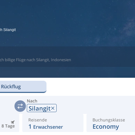
ch Silangit
h billige Flüge nach Silangit, Indonesien
 Rückflug
Nach
Silangit
Reisende
Buchungsklasse
1
Economy
8 Tage
Erwachsener