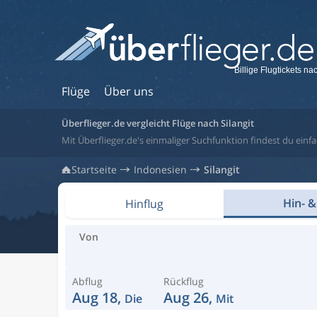
Billige Flugtickets na
Flüge
Über uns
Überflieger.de vergleicht Flüge nach Silangit
Mit Überflieger.de's einmaliger Suchfunktion findest du einfac
Startseite
Indonesien
Silangit
Hin- &
Hinflug
Von
Abflug
Rückflug
Aug 18,
Aug 26,
Die
Mit