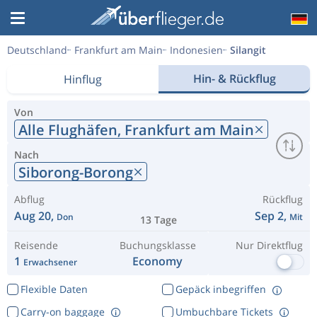
Deutschland
Frankfurt am Main
Indonesien
Silangit
Hin- & Rückflug
Hinflug
Von
Alle Flughäfen,
Frankfurt am Main
Nach
Siborong-Borong
Abflug
Rückflug
Aug 20,
Sep 2,
Don
Mit
13 Tage
Reisende
Buchungsklasse
Nur Direktflug
1
Economy
Erwachsener
Flexible Daten
Gepäck inbegriffen
Carry-on baggage
Umbuchbare Tickets