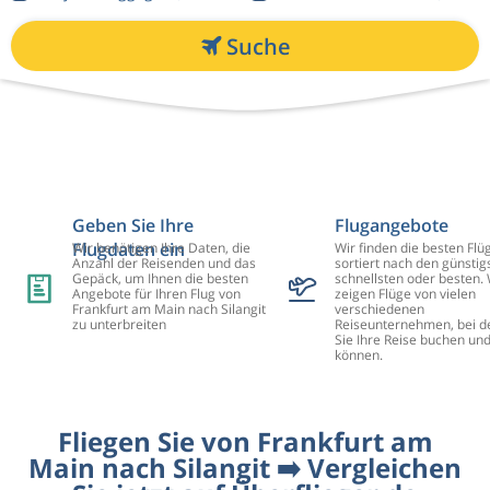
Suche
Geben Sie Ihre
Flugangebote
Flugdaten ein
Wir benötigen Ihre Daten, die
Wir finden die besten Flü
Anzahl der Reisenden und das
sortiert nach den günstig
Gepäck, um Ihnen die besten
schnellsten oder besten. 
Angebote für Ihren Flug von
zeigen Flüge von vielen
Frankfurt am Main nach Silangit
verschiedenen
zu unterbreiten
Reiseunternehmen, bei d
Sie Ihre Reise buchen un
können.
Fliegen Sie von Frankfurt am
Main nach Silangit ➡️ Vergleichen