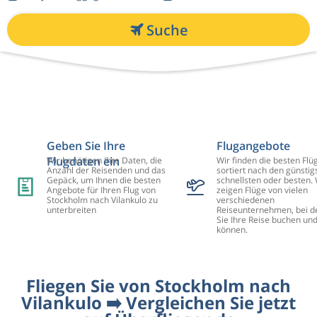
Suche
Geben Sie Ihre
Flugangebote
Flugdaten ein
Wir benötigen Ihre Daten, die
Wir finden die besten Flü
Anzahl der Reisenden und das
sortiert nach den günstig
Gepäck, um Ihnen die besten
schnellsten oder besten. 
Angebote für Ihren Flug von
zeigen Flüge von vielen
Stockholm nach Vilankulo zu
verschiedenen
unterbreiten
Reiseunternehmen, bei d
Sie Ihre Reise buchen un
können.
Fliegen Sie von Stockholm nach
Vilankulo ➡️ Vergleichen Sie jetzt