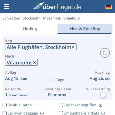
Schweden
Stockholm
Mosambik
Vilankulo
Hin- & Rückflug
Hinflug
Von
Alle Flughäfen,
Stockholm
Nach
Vilankulos
Abflug
Rückflug
Aug 15,
Aug 26,
Sam
Mit
11 Tage
Reisende
Buchungsklasse
Nur Direktflug
1
Economy
Erwachsener
Flexible Daten
Gepäck inbegriffen
Carry-on baggage
Umbuchbare Tickets