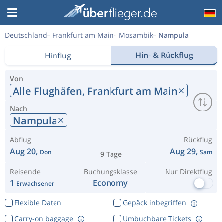
Deutschland
Frankfurt am Main
Mosambik
Nampula
Hin- & Rückflug
Hinflug
Von
Alle Flughäfen,
Frankfurt am Main
Nach
Nampula
Abflug
Rückflug
Aug 20,
Aug 29,
Don
Sam
9 Tage
Reisende
Buchungsklasse
Nur Direktflug
1
Economy
Erwachsener
Flexible Daten
Gepäck inbegriffen
Carry-on baggage
Umbuchbare Tickets