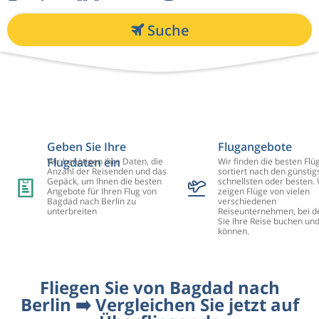
Suche
Geben Sie Ihre
Flugangebote
Flugdaten ein
Wir benötigen Ihre Daten, die
Wir finden die besten Flü
Anzahl der Reisenden und das
sortiert nach den günstig
Gepäck, um Ihnen die besten
schnellsten oder besten. 
Angebote für Ihren Flug von
zeigen Flüge von vielen
Bagdad nach Berlin zu
verschiedenen
unterbreiten
Reiseunternehmen, bei d
Sie Ihre Reise buchen un
können.
Fliegen Sie von Bagdad nach
Berlin ➡️ Vergleichen Sie jetzt auf