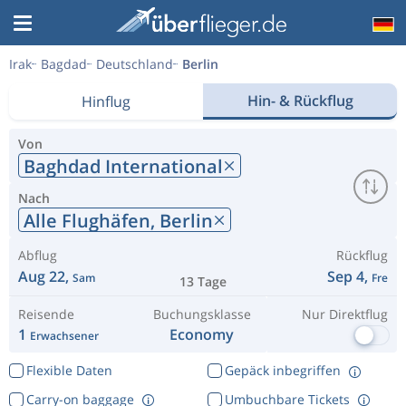
Irak
Bagdad
Deutschland
Berlin
Hin- & Rückflug
Hinflug
Von
Baghdad International
Nach
Alle Flughäfen,
Berlin
Abflug
Rückflug
Aug 22,
Sep 4,
Sam
Fre
13 Tage
Reisende
Buchungsklasse
Nur Direktflug
1
Economy
Erwachsener
Flexible Daten
Gepäck inbegriffen
Carry-on baggage
Umbuchbare Tickets