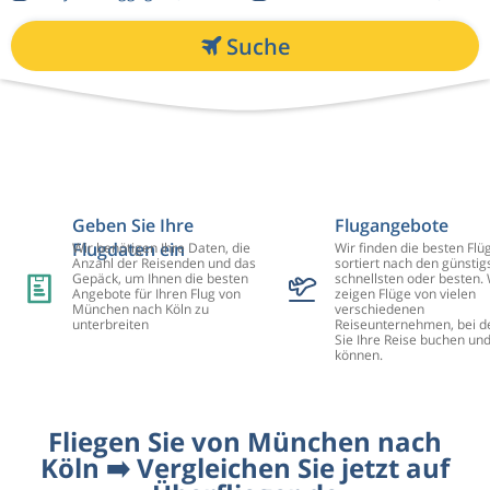
Suche
Geben Sie Ihre
Flugangebote
Flugdaten ein
Wir benötigen Ihre Daten, die
Wir finden die besten Flü
Anzahl der Reisenden und das
sortiert nach den günstig
Gepäck, um Ihnen die besten
schnellsten oder besten. 
Angebote für Ihren Flug von
zeigen Flüge von vielen
München nach Köln zu
verschiedenen
unterbreiten
Reiseunternehmen, bei d
Sie Ihre Reise buchen un
können.
Fliegen Sie von München nach
Köln ➡️ Vergleichen Sie jetzt auf