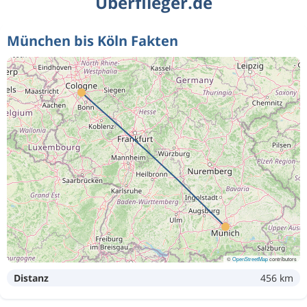
Überflieger.de
München bis Köln Fakten
©
OpenStreetMap
contributors
Distanz
456 km