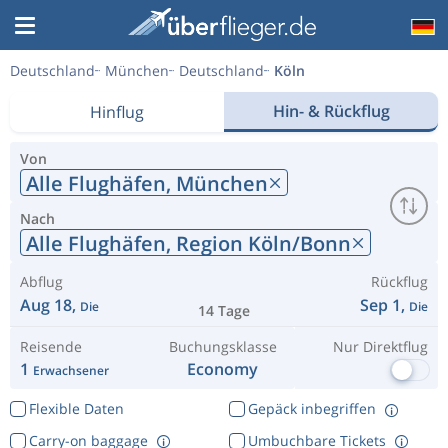
Deutschland
München
Deutschland
Köln
Hin- & Rückflug
Hinflug
Von
Alle Flughäfen,
München
Nach
Alle Flughäfen,
Region Köln/Bonn
Abflug
Rückflug
Aug 18,
Sep 1,
Die
Die
14 Tage
Reisende
Buchungsklasse
Nur Direktflug
1
Economy
Erwachsener
Flexible Daten
Gepäck inbegriffen
Carry-on baggage
Umbuchbare Tickets