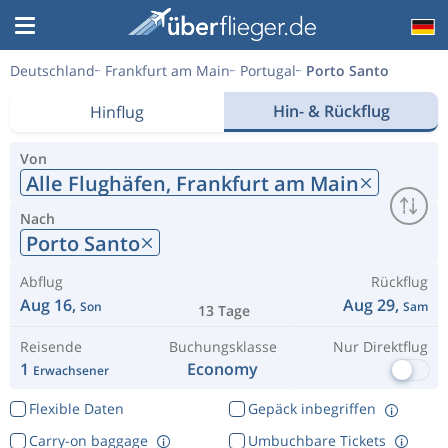
Deutschland
Frankfurt am Main
Portugal
Porto Santo
Hin- & Rückflug
Hinflug
Von
Alle Flughäfen,
Frankfurt am Main
Nach
Porto Santo
Abflug
Rückflug
Aug 16,
Aug 29,
Son
Sam
13 Tage
Reisende
Buchungsklasse
Nur Direktflug
1
Economy
Erwachsener
Flexible Daten
Gepäck inbegriffen
Carry-on baggage
Umbuchbare Tickets