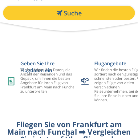
Suche
Geben Sie Ihre
Flugangebote
Flugdaten ein
Wir benötigen Ihre Daten, die
Wir finden die besten Flü
Anzahl der Reisenden und das
sortiert nach den günstig
Gepäck, um Ihnen die besten
schnellsten oder besten. 
Angebote für Ihren Flug von
zeigen Flüge von vielen
Frankfurt am Main nach Funchal
verschiedenen
zu unterbreiten
Reiseunternehmen, bei d
Sie Ihre Reise buchen un
können.
Fliegen Sie von Frankfurt am
Main nach Funchal ➡️ Vergleichen