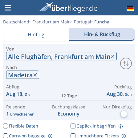
Deutschland
Frankfurt am Main
Portugal
Funchal
Hin- & Rückflug
Hinflug
Von
Alle Flughäfen,
Frankfurt am Main
Nach
Madeira
Abflug
Rückflug
Aug 18,
Aug 30,
Die
Son
12 Tage
Reisende
Buchungsklasse
Nur Direktflug
1
Economy
Erwachsener
Flexible Daten
Gepäck inbegriffen
Carry-on baggage
Umbuchbare Tickets