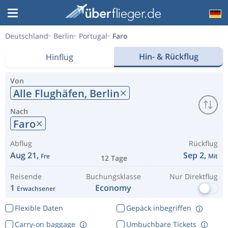
Deutschland
Berlin
Portugal
Faro
Hin- & Rückflug
Hinflug
Von
Alle Flughäfen,
Berlin
Nach
Faro
Abflug
Rückflug
Aug 21,
Sep 2,
Fre
Mit
12 Tage
Reisende
Buchungsklasse
Nur Direktflug
1
Economy
Erwachsener
Flexible Daten
Gepäck inbegriffen
Carry-on baggage
Umbuchbare Tickets