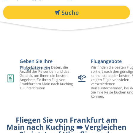
Suche
Geben Sie Ihre
Flugangebote
Flugdaten ein
Wir benötigen Ihre Daten, die
Wir finden die besten Flü
Anzahl der Reisenden und das
sortiert nach den günstig
Gepäck, um Ihnen die besten
schnellsten oder besten. 
Angebote für Ihren Flug von
zeigen Flüge von vielen
Frankfurt am Main nach Kuching
verschiedenen
zu unterbreiten
Reiseunternehmen, bei d
Sie Ihre Reise buchen un
können.
Fliegen Sie von Frankfurt am
Main nach Kuching ➡️ Vergleichen