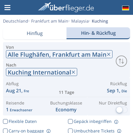
Deutschland
Frankfurt am Main
Malaysia
Kuching
Hin- & Rückflug
Hinflug
Von
Alle Flughäfen,
Frankfurt am Main
Nach
Kuching International
Abflug
Rückflug
Aug 21,
Sep 1,
Fre
Die
11 Tage
Reisende
Buchungsklasse
Nur Direktflug
1
Economy
Erwachsener
Flexible Daten
Gepäck inbegriffen
Carry-on baggage
Umbuchbare Tickets