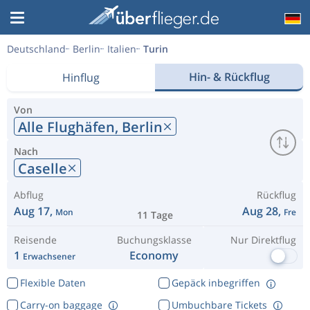
Deutschland
Berlin
Italien
Turin
Hin- & Rückflug
Hinflug
Von
Alle Flughäfen,
Berlin
Nach
Caselle
Abflug
Rückflug
Aug 17,
Aug 28,
Mon
Fre
11 Tage
Reisende
Buchungsklasse
Nur Direktflug
1
Economy
Erwachsener
Flexible Daten
Gepäck inbegriffen
Carry-on baggage
Umbuchbare Tickets