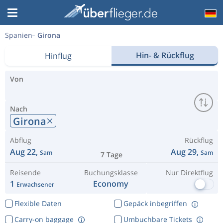
Spanien
Girona
Hin- & Rückflug
Hinflug
Von
Nach
Girona
Abflug
Rückflug
Aug 22,
Aug 29,
Sam
Sam
7 Tage
Reisende
Buchungsklasse
Nur Direktflug
1
Economy
Erwachsener
Flexible Daten
Gepäck inbegriffen
Carry-on baggage
Umbuchbare Tickets