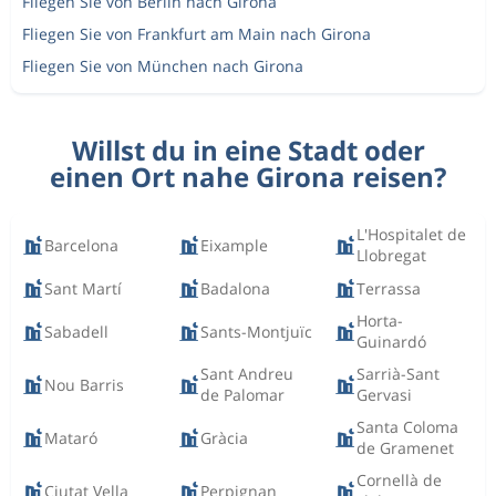
Fliegen Sie von Berlin nach Girona
Fliegen Sie von Frankfurt am Main nach Girona
Fliegen Sie von München nach Girona
Willst du in eine Stadt oder
einen Ort nahe Girona reisen?
L'Hospitalet de
Barcelona
Eixample
Llobregat
Sant Martí
Badalona
Terrassa
Horta-
Sabadell
Sants-Montjuïc
Guinardó
Sant Andreu
Sarrià-Sant
Nou Barris
de Palomar
Gervasi
Santa Coloma
Mataró
Gràcia
de Gramenet
Cornellà de
Ciutat Vella
Perpignan