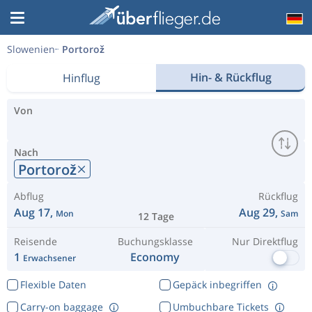
Slowenien
Portorož
Hin- & Rückflug
Hinflug
Von
Nach
Portorož
Abflug
Rückflug
Aug 17,
Aug 29,
Mon
Sam
12 Tage
Reisende
Buchungsklasse
Nur Direktflug
1
Economy
Erwachsener
Flexible Daten
Gepäck inbegriffen
Carry-on baggage
Umbuchbare Tickets