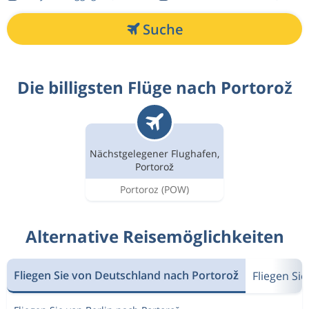
Suche
Die billigsten Flüge nach Portorož
Nächstgelegener Flughafen,
Portorož
Portoroz
(POW)
Alternative Reisemöglichkeiten
Fliegen Sie von Deutschland nach Portorož
Fliegen Si