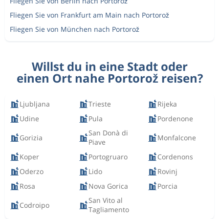
Fliegen Sie von Berlin nach Portorož
Fliegen Sie von Frankfurt am Main nach Portorož
Fliegen Sie von München nach Portorož
Willst du in eine Stadt oder
einen Ort nahe Portorož reisen?
Ljubljana
Trieste
Rijeka
Udine
Pula
Pordenone
San Donà di
Gorizia
Monfalcone
Piave
Koper
Portogruaro
Cordenons
Oderzo
Lido
Rovinj
Rosa
Nova Gorica
Porcia
San Vito al
Codroipo
Tagliamento