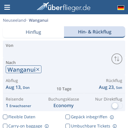
Neuseeland
Wanganui
Hin- & Rückflug
Hinflug
Von
Nach
Wanganui
Abflug
Rückflug
Aug 13,
Aug 23,
Don
Son
10 Tage
Reisende
Buchungsklasse
Nur Direktflug
1
Economy
Erwachsener
Flexible Daten
Gepäck inbegriffen
Carry-on baggage
Umbuchbare Tickets