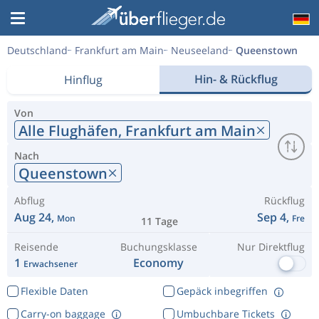
Deutschland
Frankfurt am Main
Neuseeland
Queenstown
Hin- & Rückflug
Hinflug
Von
Alle Flughäfen,
Frankfurt am Main
Nach
Queenstown
Abflug
Rückflug
Aug 24,
Sep 4,
Mon
Fre
11 Tage
Reisende
Buchungsklasse
Nur Direktflug
1
Economy
Erwachsener
Flexible Daten
Gepäck inbegriffen
Carry-on baggage
Umbuchbare Tickets