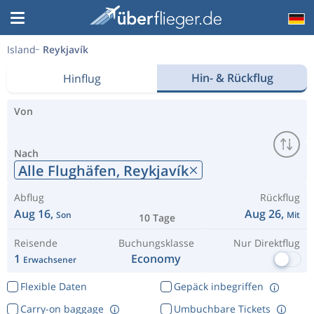
Island
Reykjavík
Hin- & Rückflug
Hinflug
Von
Nach
Alle Flughäfen,
Reykjavík
Abflug
Rückflug
Aug 16,
Aug 26,
Son
Mit
10 Tage
Reisende
Buchungsklasse
Nur Direktflug
1
Economy
Erwachsener
Flexible Daten
Gepäck inbegriffen
Carry-on baggage
Umbuchbare Tickets