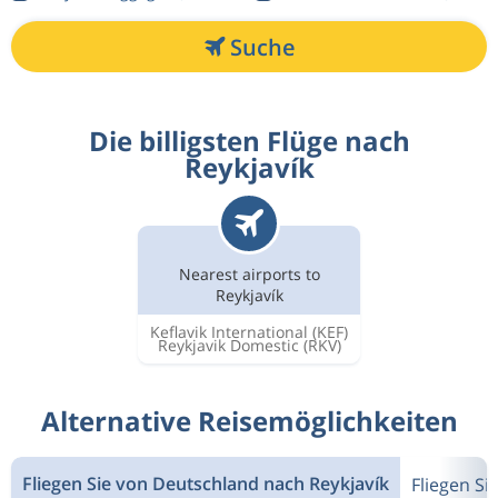
Suche
Die billigsten Flüge nach
Reykjavík
Nearest airports to
Reykjavík
Keflavik International
(KEF)
Reykjavik Domestic
(RKV)
Alternative Reisemöglichkeiten
Fliegen Sie von Deutschland nach Reykjavík
Fliegen S