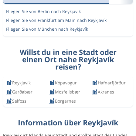
Fliegen Sie von Berlin nach Reykjavík
Fliegen Sie von Frankfurt am Main nach Reykjavík
Fliegen Sie von München nach Reykjavík
Willst du in eine Stadt oder
einen Ort nahe Reykjavík
reisen?
Reykjavík
Kópavogur
Hafnarfjörður
Garðabær
Mosfellsbær
Akranes
Selfoss
Borgarnes
Information über Reykjavík
Reykjavik ist Islands Hauptstadt und größte Stadt des Landes.