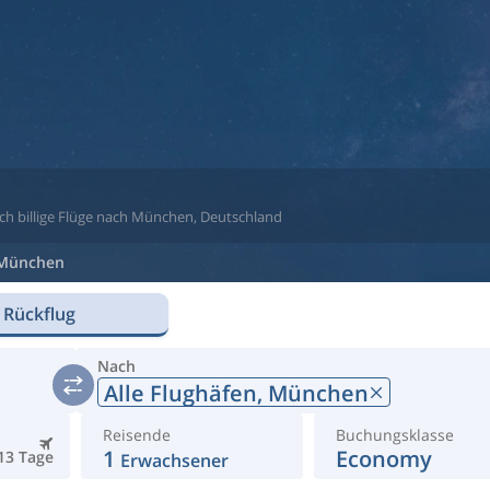
ach billige Flüge nach München, Deutschland
München
 Rückflug
Nach
Alle Flughäfen,
München
Reisende
Buchungsklasse
1
Economy
13 Tage
Erwachsener