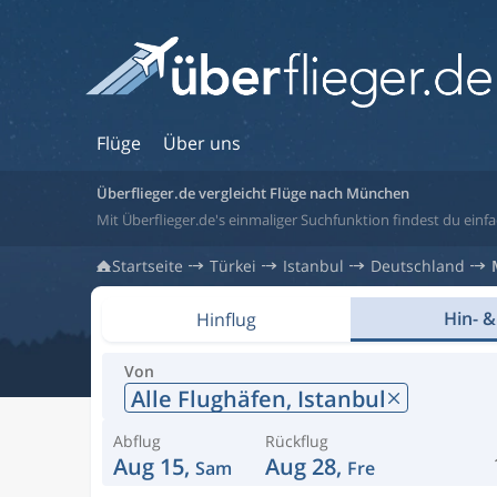
Flüge
Über uns
Überflieger.de vergleicht Flüge nach München
Mit Überflieger.de's einmaliger Suchfunktion findest du einf
Startseite
Türkei
Istanbul
Deutschland
Hin- &
Hinflug
Von
Alle Flughäfen,
Istanbul
Abflug
Rückflug
Aug 15,
Aug 28,
Sam
Fre