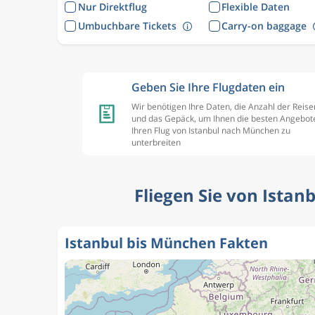
Nur Direktflug
Flexible Daten
Umbuchbare Tickets
Carry-on baggage
Geben Sie Ihre Flugdaten ein
Wir benötigen Ihre Daten, die Anzahl der Reis
und das Gepäck, um Ihnen die besten Angebote
Ihren Flug von Istanbul nach München zu
unterbreiten
Fliegen Sie von Istan
Istanbul bis München Fakten