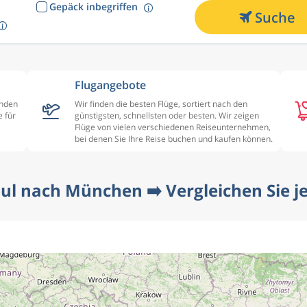
Gepäck inbegriffen
Suche
Flugangebote
enden
Wir finden die besten Flüge, sortiert nach den
 für
günstigsten, schnellsten oder besten. Wir zeigen
Flüge von vielen verschiedenen Reiseunternehmen,
bei denen Sie Ihre Reise buchen und kaufen können.
bul nach München ➡️ Vergleichen Sie je