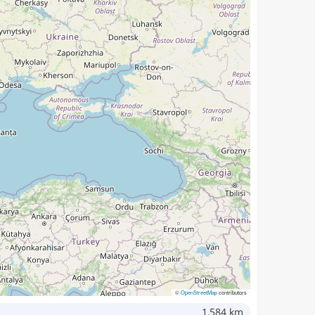
©
OpenStreetMap
contributors
1,584 km