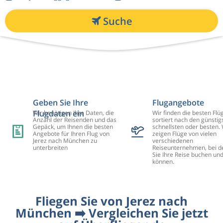
Suche
Geben Sie Ihre
Flugangebote
Flugdaten ein
Wir benötigen Ihre Daten, die
Wir finden die besten Flü
Anzahl der Reisenden und das
sortiert nach den günstig
Gepäck, um Ihnen die besten
schnellsten oder besten. 
Angebote für Ihren Flug von
zeigen Flüge von vielen
Jerez nach München zu
verschiedenen
unterbreiten
Reiseunternehmen, bei d
Sie Ihre Reise buchen un
können.
Fliegen Sie von Jerez nach
München ➡️ Vergleichen Sie jetzt