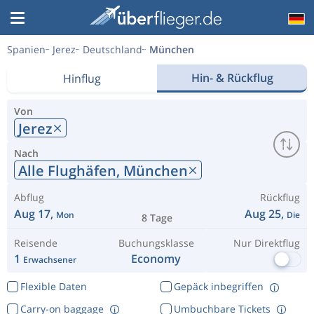
Spanien
Jerez
Deutschland
München
Hin- & Rückflug
Hinflug
Von
Jerez
Nach
Alle Flughäfen,
München
Abflug
Rückflug
Aug 17,
Aug 25,
Mon
Die
8 Tage
Reisende
Buchungsklasse
Nur Direktflug
1
Economy
Erwachsener
Flexible Daten
Gepäck inbegriffen
Carry-on baggage
Umbuchbare Tickets