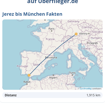
auf Überflieger.de
Jerez bis München Fakten
©
OpenStreetMap
contributors
Distanz
1,915 km