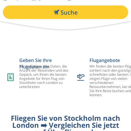
Suche
Geben Sie Ihre
Flugangebote
Flugdaten ein
Wir benötigen Ihre Daten, die
Wir finden die besten Flü
Anzahl der Reisenden und das
sortiert nach den günstig
Gepäck, um Ihnen die besten
schnellsten oder besten. 
Angebote für Ihren Flug von
zeigen Flüge von vielen
Stockholm nach London zu
verschiedenen
unterbreiten
Reiseunternehmen, bei d
Sie Ihre Reise buchen un
können.
Fliegen Sie von Stockholm nach
London ➡️ Vergleichen Sie jetzt