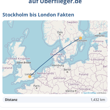
auf Überflieger.de
Stockholm bis London Fakten
©
OpenStreetMap
contributors
Distanz
1,432 km