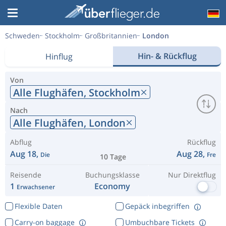
Schweden
Stockholm
Großbritannien
London
Hin- & Rückflug
Hinflug
Von
Alle Flughäfen,
Stockholm
Nach
Alle Flughäfen,
London
Abflug
Rückflug
Aug 18,
Aug 28,
Die
Fre
10 Tage
Reisende
Buchungsklasse
Nur Direktflug
1
Economy
Erwachsener
Flexible Daten
Gepäck inbegriffen
Carry-on baggage
Umbuchbare Tickets