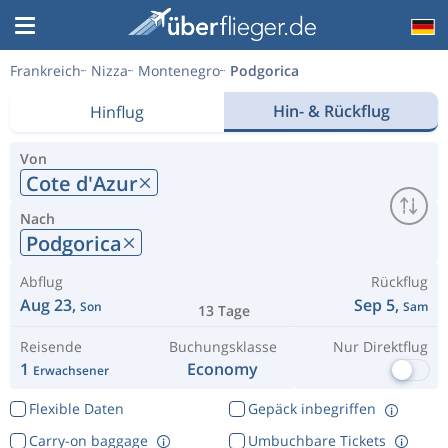
Frankreich
Nizza
Montenegro
Podgorica
Hin- & Rückflug
Hinflug
Von
Cote d'Azur
Nach
Podgorica
Abflug
Rückflug
Aug 23,
Sep 5,
Son
Sam
13 Tage
Reisende
Buchungsklasse
Nur Direktflug
1
Economy
Erwachsener
Flexible Daten
Gepäck inbegriffen
Carry-on baggage
Umbuchbare Tickets