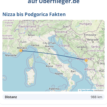
auf Überflieger.de
Nizza bis Podgorica Fakten
©
OpenStreetMap
contributors
Distanz
988 km