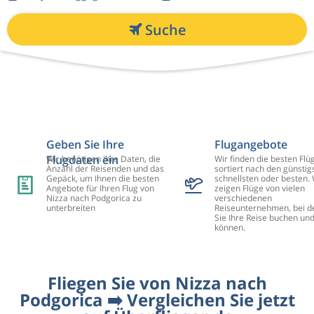
Suche
Geben Sie Ihre
Flugangebote
Flugdaten ein
Wir benötigen Ihre Daten, die
Wir finden die besten Flü
Anzahl der Reisenden und das
sortiert nach den günstig
Gepäck, um Ihnen die besten
schnellsten oder besten. 
Angebote für Ihren Flug von
zeigen Flüge von vielen
Nizza nach Podgorica zu
verschiedenen
unterbreiten
Reiseunternehmen, bei d
Sie Ihre Reise buchen un
können.
Fliegen Sie von Nizza nach
Podgorica ➡️ Vergleichen Sie jetzt