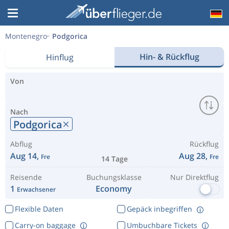
Montenegro
Podgorica
Hin- & Rückflug
Hinflug
Von
Nach
Podgorica
Abflug
Rückflug
Aug 14,
Aug 28,
Fre
Fre
14 Tage
Reisende
Buchungsklasse
Nur Direktflug
1
Economy
Erwachsener
Flexible Daten
Gepäck inbegriffen
Carry-on baggage
Umbuchbare Tickets