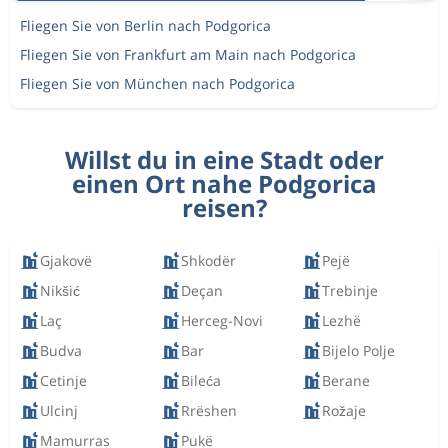
Fliegen Sie von Berlin nach Podgorica
Fliegen Sie von Frankfurt am Main nach Podgorica
Fliegen Sie von München nach Podgorica
Willst du in eine Stadt oder
einen Ort nahe Podgorica
reisen?
Gjakovë
Shkodër
Pejë
Nikšić
Deçan
Trebinje
Laç
Herceg-Novi
Lezhë
Budva
Bar
Bijelo Polje
Cetinje
Bileća
Berane
Ulcinj
Rrëshen
Rožaje
Mamurras
Pukë