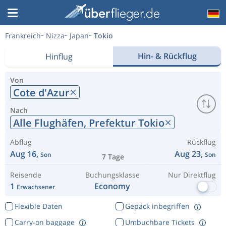
Frankreich
Nizza
Japan
Tokio
Hin- & Rückflug
Hinflug
Von
Cote d'Azur
Nach
Alle Flughäfen,
Prefektur Tokio
Abflug
Rückflug
Aug 16,
Aug 23,
Son
Son
7 Tage
Reisende
Buchungsklasse
Nur Direktflug
1
Economy
Erwachsener
Flexible Daten
Gepäck inbegriffen
Carry-on baggage
Umbuchbare Tickets