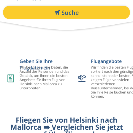
Suche
Geben Sie Ihre
Flugangebote
Flugdaten ein
Wir benötigen Ihre Daten, die
Wir finden die besten Flü
Anzahl der Reisenden und das
sortiert nach den günstig
Gepäck, um Ihnen die besten
schnellsten oder besten. 
Angebote für Ihren Flug von
zeigen Flüge von vielen
Helsinki nach Mallorca zu
verschiedenen
unterbreiten
Reiseunternehmen, bei d
Sie Ihre Reise buchen un
können.
Fliegen Sie von Helsinki nach
Mallorca ➡️ Vergleichen Sie jetzt