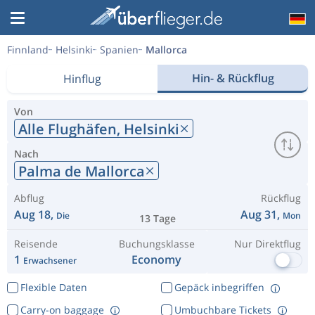
Finnland
Helsinki
Spanien
Mallorca
Hin- & Rückflug
Hinflug
Von
Alle Flughäfen,
Helsinki
Nach
Palma de Mallorca
Abflug
Rückflug
Aug 18,
Aug 31,
Die
Mon
13 Tage
Reisende
Buchungsklasse
Nur Direktflug
1
Economy
Erwachsener
Flexible Daten
Gepäck inbegriffen
Carry-on baggage
Umbuchbare Tickets