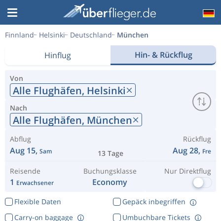
Finnland
Helsinki
Deutschland
München
Hin- & Rückflug
Hinflug
Von
Alle Flughäfen,
Helsinki
Nach
Alle Flughäfen,
München
Abflug
Rückflug
Aug 15,
Aug 28,
Sam
Fre
13 Tage
Reisende
Buchungsklasse
Nur Direktflug
1
Economy
Erwachsener
Flexible Daten
Gepäck inbegriffen
Carry-on baggage
Umbuchbare Tickets