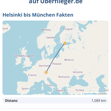
auf Überflieger.de
Helsinki bis München Fakten
©
OpenStreetMap
contributors
Distanz
1,589 km