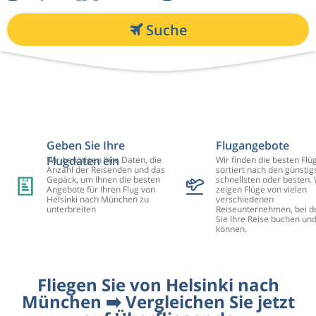
Suche
Geben Sie Ihre
Flugangebote
Flugdaten ein
Wir benötigen Ihre Daten, die
Wir finden die besten Flü
Anzahl der Reisenden und das
sortiert nach den günstig
Gepäck, um Ihnen die besten
schnellsten oder besten. 
Angebote für Ihren Flug von
zeigen Flüge von vielen
Helsinki nach München zu
verschiedenen
unterbreiten
Reiseunternehmen, bei d
Sie Ihre Reise buchen un
können.
Fliegen Sie von Helsinki nach
München ➡️ Vergleichen Sie jetzt