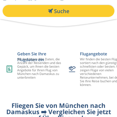
Suche
Geben Sie Ihre
Flugangebote
Flugdaten ein
Wir benötigen Ihre Daten, die
Wir finden die besten Flü
Anzahl der Reisenden und das
sortiert nach den günstig
Gepäck, um Ihnen die besten
schnellsten oder besten. 
Angebote für Ihren Flug von
zeigen Flüge von vielen
München nach Damaskus zu
verschiedenen
unterbreiten
Reiseunternehmen, bei d
Sie Ihre Reise buchen un
können.
Fliegen Sie von München nach
Damaskus ➡️ Vergleichen Sie jetzt