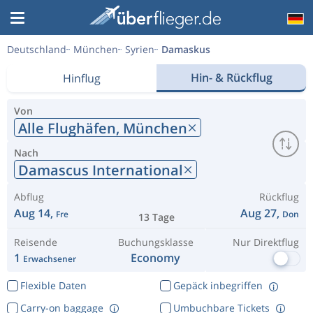
Deutschland
München
Syrien
Damaskus
Hin- & Rückflug
Hinflug
Von
Alle Flughäfen,
München
Nach
Damascus International
Abflug
Rückflug
Aug 14,
Aug 27,
Fre
Don
13 Tage
Reisende
Buchungsklasse
Nur Direktflug
1
Economy
Erwachsener
Flexible Daten
Gepäck inbegriffen
Carry-on baggage
Umbuchbare Tickets