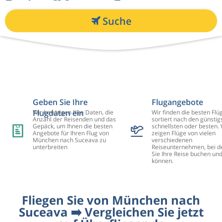
Suche
Geben Sie Ihre
Flugangebote
Flugdaten ein
Wir benötigen Ihre Daten, die
Wir finden die besten Flü
Anzahl der Reisenden und das
sortiert nach den günstig
Gepäck, um Ihnen die besten
schnellsten oder besten. 
Angebote für Ihren Flug von
zeigen Flüge von vielen
München nach Suceava zu
verschiedenen
unterbreiten
Reiseunternehmen, bei d
Sie Ihre Reise buchen un
können.
Fliegen Sie von München nach
Suceava ➡️ Vergleichen Sie jetzt