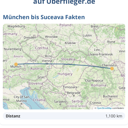
auf Überflieger.de
München bis Suceava Fakten
©
OpenStreetMap
contributors
Distanz
1,100 km