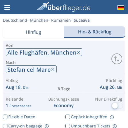
Deutschland
München
Rumänien
Suceava
Hin- & Rückflug
Hinflug
Von
Alle Flughäfen,
München
Nach
Stefan cel Mare
Abflug
Rückflug
Aug 18,
Aug 26,
Die
Mit
8 Tage
Reisende
Buchungsklasse
Nur Direktflug
1
Economy
Erwachsener
Flexible Daten
Gepäck inbegriffen
Carry-on baggage
Umbuchbare Tickets