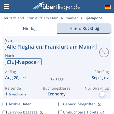
Deutschland
Frankfurt am Main
Rumänien
Cluj-Napoca
Hin- & Rückflug
Hinflug
Von
Alle Flughäfen,
Frankfurt am Main
Nach
Cluj-Napoca
Abflug
Rückflug
Aug 20,
Sep 1,
Don
Die
12 Tage
Reisende
Buchungsklasse
Nur Direktflug
1
Economy
Erwachsener
Flexible Daten
Gepäck inbegriffen
Carry-on baggage
Umbuchbare Tickets