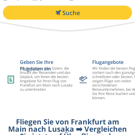
Suche
Geben Sie Ihre
Flugangebote
Flugdaten ein
Wir benötigen Ihre Daten, die
Wir finden die besten Flü
Anzahl der Reisenden und das
sortiert nach den günstig
Gepäck, um Ihnen die besten
schnellsten oder besten. 
Angebote für Ihren Flug von
zeigen Flüge von vielen
Frankfurt am Main nach Lusaka
verschiedenen
zu unterbreiten
Reiseunternehmen, bei d
Sie Ihre Reise buchen un
können.
Fliegen Sie von Frankfurt am
Main nach Lusaka ➡️ Vergleichen