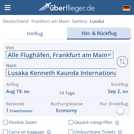
Deutschland
Frankfurt am Main
Sambia
Lusaka
Hin- & Rückflug
Hinflug
Von
Alle Flughäfen,
Frankfurt am Main
Nach
Lusaka Kenneth Kaunda International
Abflug
Rückflug
Aug 19,
Sep 2,
Mit
Mit
14 Tage
Reisende
Buchungsklasse
Nur Direktflug
1
Economy
Erwachsener
Flexible Daten
Gepäck inbegriffen
Carry-on baggage
Umbuchbare Tickets