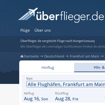
Flüge
Über uns
Überflieger.de vergleicht Flüge nach Kangerlussuaq
Mit Überflieger.de's einmaliger Suchfunktion findest du einf
Startseite
Deutschland
Frankfurt am Main
Hin- &
Hinflug
Von
Alle Flughäfen,
Frankfurt am Mai
Abflug
Rückflug
Aug 16,
Aug 28,
Son
Fre