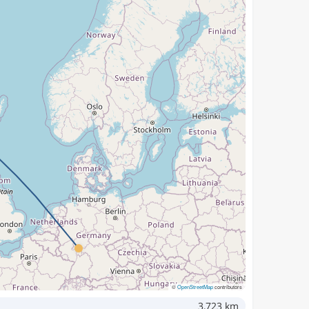
©
OpenStreetMap
contributors
3,723 km