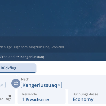
ach billige Flüge nach Kangerlussuaq, Grönland
Grönland
Kangerlussuaq
 Rückflug
Nach
n
Kangerlussuaq
Reisende
Buchungsklasse
1
Economy
12 Tage
Erwachsener