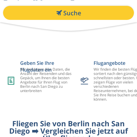
Suche
Geben Sie Ihre
Flugangebote
Flugdaten ein
Wir benötigen Ihre Daten, die
Wir finden die besten Flü
Anzahl der Reisenden und das
sortiert nach den günstig
Gepäck, um Ihnen die besten
schnellsten oder besten. 
Angebote für Ihren Flug von
zeigen Flüge von vielen
Berlin nach San Diego zu
verschiedenen
unterbreiten
Reiseunternehmen, bei d
Sie Ihre Reise buchen un
können.
Fliegen Sie von Berlin nach San
Diego ➡️ Vergleichen Sie jetzt auf