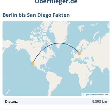
Überflieger.de
Berlin bis San Diego Fakten
©
OpenStreetMap
contributors
Distanz
9,393 km