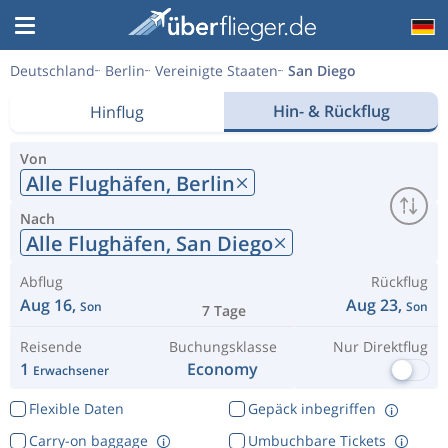
Deutschland
Berlin
Vereinigte Staaten
San Diego
Hin- & Rückflug
Hinflug
Von
Alle Flughäfen,
Berlin
Nach
Alle Flughäfen,
San Diego
Abflug
Rückflug
Aug 16,
Aug 23,
Son
Son
7 Tage
Reisende
Buchungsklasse
Nur Direktflug
1
Economy
Erwachsener
Flexible Daten
Gepäck inbegriffen
Carry-on baggage
Umbuchbare Tickets