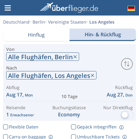
Deutschland
Berlin
Vereinigte Staaten
Los Angeles
Hin- & Rückflug
Hinflug
Von
Alle Flughäfen,
Berlin
Nach
Alle Flughäfen,
Los Angeles
Abflug
Rückflug
Aug 17,
Aug 27,
Mon
Don
10 Tage
Reisende
Buchungsklasse
Nur Direktflug
1
Economy
Erwachsener
Flexible Daten
Gepäck inbegriffen
Carry-on baggage
Umbuchbare Tickets