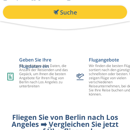
Suche
Geben Sie Ihre
Flugangebote
Flugdaten ein
Wir benötigen Ihre Daten, die
Wir finden die besten Flü
Anzahl der Reisenden und das
sortiert nach den günstig
Gepäck, um Ihnen die besten
schnellsten oder besten. 
Angebote für Ihren Flug von
zeigen Flüge von vielen
Berlin nach Los Angeles zu
verschiedenen
unterbreiten
Reiseunternehmen, bei d
Sie Ihre Reise buchen un
können.
Fliegen Sie von Berlin nach Los
Angeles ➡️ Vergleichen Sie jetzt