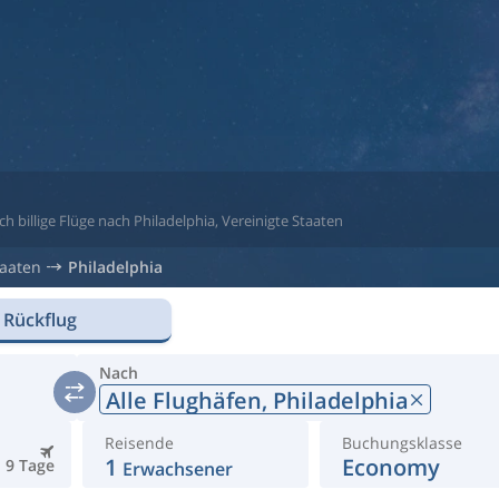
h billige Flüge nach Philadelphia, Vereinigte Staaten
taaten
Philadelphia
 Rückflug
Nach
Alle Flughäfen,
Philadelphia
Reisende
Buchungsklasse
1
Economy
9 Tage
Erwachsener