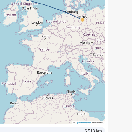
©
OpenStreetMap
contributors
6,513 km