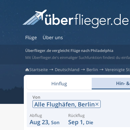
Flüge
Über uns
Überflieger.de vergleicht Flüge nach Philadelphia
Mit Überflieger.de's einmaliger Suchfunktion findest du einfac
Startseite
Deutschland
Berlin
Vereinigte S
Hin- &
Hinflug
Von
Alle Flughäfen,
Berlin
Abflug
Rückflug
Aug 23,
Sep 1,
Son
Die